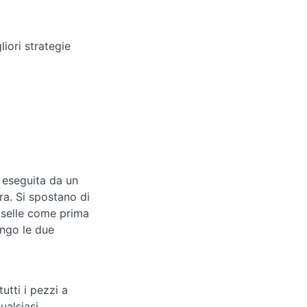
iori strategie
e eseguita da un
era. Si spostano di
caselle come prima
ungo le due
utti i pezzi a
ualsiasi