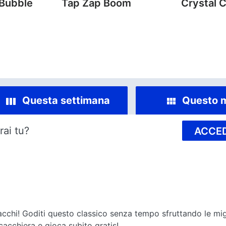
 Bubble
Tap Zap Boom
Crystal 
Questa settimana
Questo 
rai tu?
ACCED
acchi! Goditi questo classico senza tempo sfruttando le migl
scacchiera e gioca subito gratis!