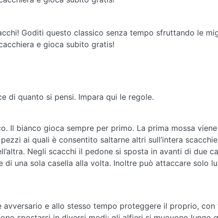
acchi! Goditi questo classico senza tempo sfruttando le migl
scacchiera e gioca subito gratis!
ce di quanto si pensi. Impara qui le regole.
ianco. Il bianco gioca sempre per primo. La prima mossa vien
pezzi ai quali è consentito saltarne altri sull’intera scacchi
ll’altra. Negli scacchi il pedone si sposta in avanti di due 
i una sola casella alla volta. Inoltre può attaccare solo l
 avversario e allo stesso tempo proteggere il proprio, con t
ono spostarsi in diversi modi: gli alfieri si muovono lungo q