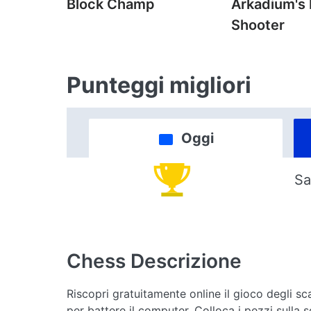
Block Champ
Arkadium's
Shooter
Punteggi migliori
Oggi
Sa
Chess
Descrizione
Riscopri gratuitamente online il gioco degli sc
per battere il computer. Colloca i pezzi sulla 