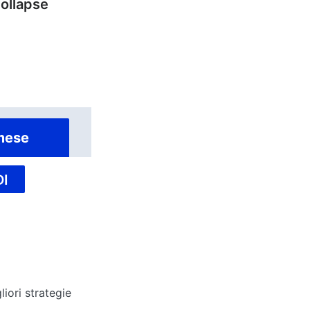
Collapse
mese
I
iori strategie