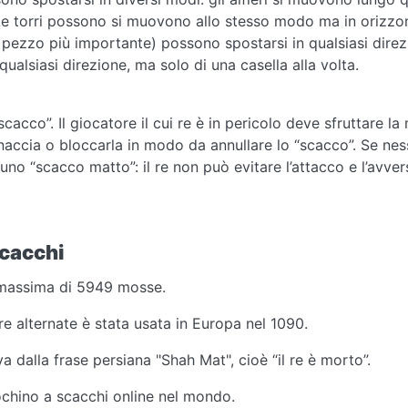
 Le torri possono si muovono allo stesso modo ma in orizzon
il pezzo più importante) possono spostarsi in qualsiasi dire
 qualsiasi direzione, ma solo di una casella alla volta.
scacco”. Il giocatore il cui re è in pericolo deve sfruttare 
inaccia o bloccarla in modo da annullare lo “scacco”. Se ne
uno “scacco matto”: il re non può evitare l’attacco e l’avver
scacchi
 massima di 5949 mosse.
re alternate è stata usata in Europa nel 1090.
a dalla frase persiana "Shah Mat", cioè “il re è morto”.
iochino a scacchi online nel mondo.