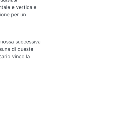
tale e verticale
zione per un
la mossa successiva
ssuna di queste
sario vince la