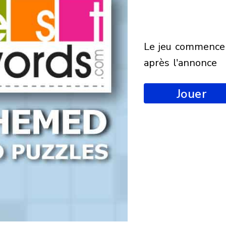
le jeu commencera
après l'annonce
Jouer