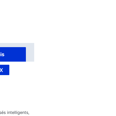
is
X
s intelligents,