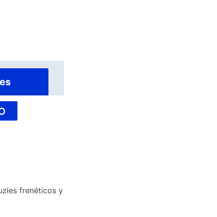
es
O
zles frenéticos y