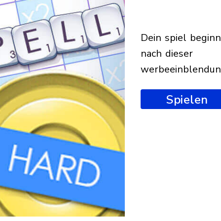
dein spiel beginnt
nach dieser
werbeeinblendu
Spielen