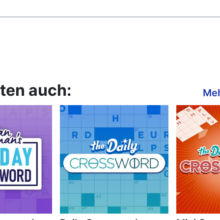
ten auch:
Meh