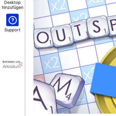
Desktop
hinzufügen
Support
Betrieben von