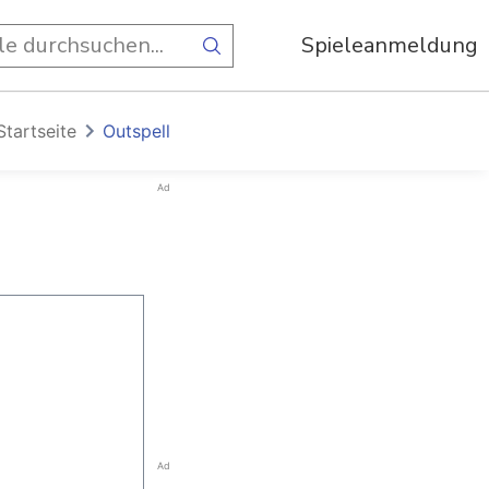
Spieleanmeldung
Startseite
Outspell
Ad
Ad